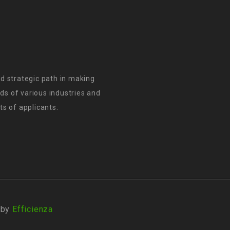
d strategic path in making
s of various industries and
s of applicants.
 by
Efficienza