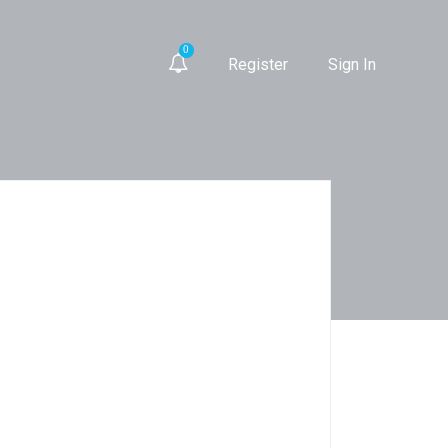
0
Register
Sign In