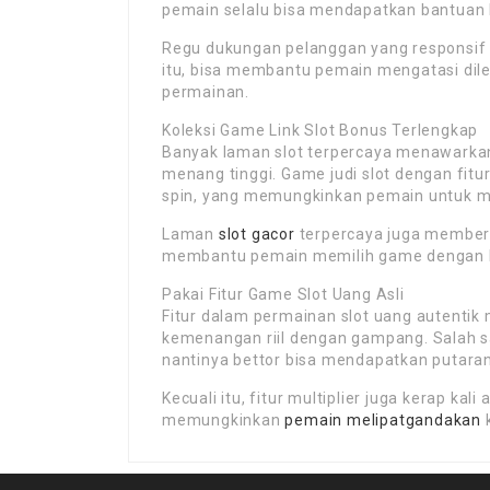
pemain selalu bisa mendapatkan bantua
Regu dukungan pelanggan yang responsif 
itu, bisa membantu pemain mengatasi dile
permainan.
Koleksi Game Link Slot Bonus Terlengkap
Banyak laman slot terpercaya menawarkan
menang tinggi. Game judi slot dengan fitu
spin, yang memungkinkan pemain untuk 
Laman
slot gacor
terpercaya juga memberik
membantu pemain memilih game dengan k
Pakai Fitur Game Slot Uang Asli
Fitur dalam permainan slot uang autent
kemenangan riil dengan gampang. Salah sa
nantinya bettor bisa mendapatkan putar
Kecuali itu, fitur multiplier juga kerap ka
memungkinkan
pemain melipatgandakan