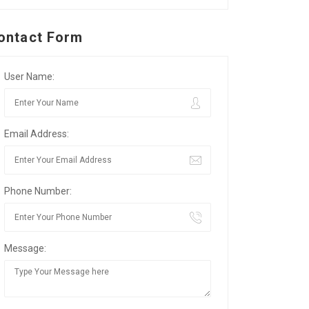
ontact Form
User Name:
Email Address:
Phone Number:
Message: