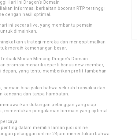
gi Hari Ini Dragon’s Domain
iakan informasi berkaitan bocoran RTP tertinggi
me dengan hasil optimal.
 hari ini secara live, yang membantu pemain
untuk dimainkan.
eningkatkan strategi mereka dan mengoptimalkan
ntuk meraih kemenangan besar.
e Terbaik Mudah Menang Dragon’s Domain
kan promosi menarik seperti bonus new member,
 di depan, yang tentu memberikan profit tambahan
, pemain bisa yakin bahwa seluruh transaksi dan
n kencang dan tanpa hambatan.
ya menawarkan dukungan pelanggan yang siap
ya, menentukan pengalaman bermain yang optimal.
rpercaya
 penting dalam memilih laman judi online
kungan pelanggan online 24jam menentukan bahwa