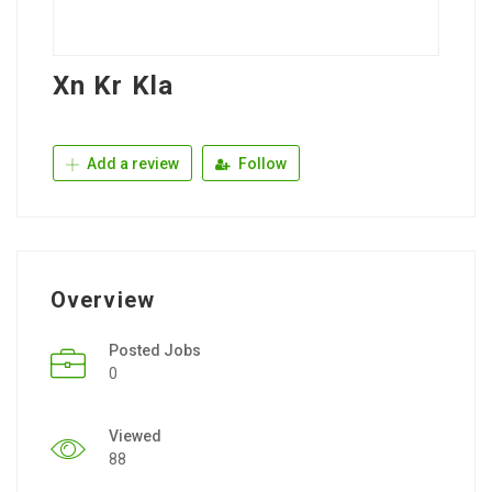
Xn Kr Kla
Add a review
Follow
Overview
Posted Jobs
0
Viewed
88