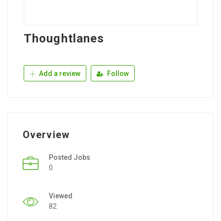
Thoughtlanes
Add a review
Follow
Overview
Posted Jobs
0
Viewed
82