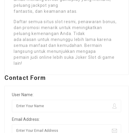
peluang jackpot yang
fantastis, dan keamanan atas.
Daftar semua situs slot resmi, penawaran bonus,
dan promosi menarik untuk meningkatkan
peluang kemenangan Anda. Tidak
ada alasan untuk menunggu lebih lama karena
semua manfaat dan kemudahan. Bermain
langsung untuk menunjukkan mengapa
pemain judi online lebih suka Joker Slot di game
lain!
Contact Form
User Name:
Email Address: