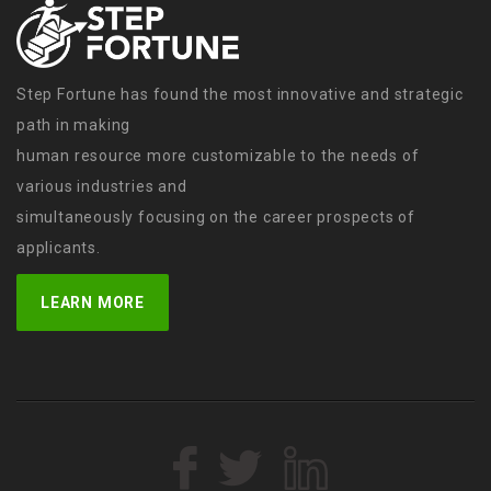
Step Fortune has found the most innovative and strategic
path in making
human resource more customizable to the needs of
various industries and
simultaneously focusing on the career prospects of
applicants.
LEARN MORE