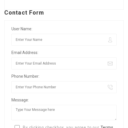
Contact Form
User Name:
Email Address:
Phone Number:
Message:
By clicking checkbox, you agree to our
Terms