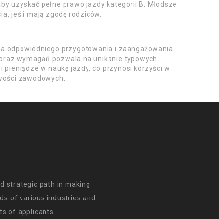
by uzyskać pełne prawo jazdy kategorii B. Młodsze
a, jeśli mają zgodę rodziców.
ga odpowiedniego przygotowania i zaangażowania.
 oraz wymagań pozwala na unikanie typowych
i pieniądze w naukę jazdy, co przynosi korzyści w
iwości zawodowych.
d strategic path in making
s of various industries and
s of applicants.