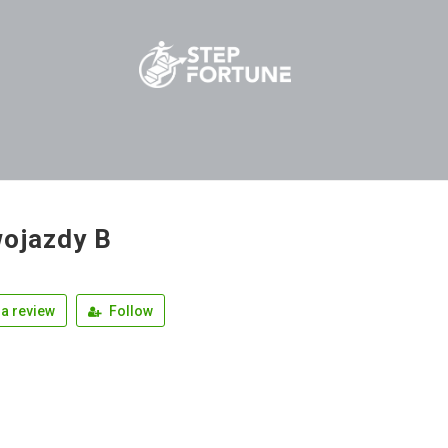
ojazdy B
a review
Follow