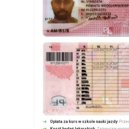
Opłata za kurs w szkole nauki jazdy
: Prze
Koszt badań lekarskich
: Zazwyczaj wynosi