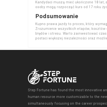
Kandydaci muszą mieć ukończone 18 lat, a
osoby mogą rozpocząć kurs od 17 roku życi
Podsumowanie
Kupno prawa jazdy to proces, który wyma
Zrozumienie wszystkich etapów, kosztów
błędów i stresu. Warto zainwestować czas 
postaci większej niezależności oraz możl
Step Fortune has found the most innovative an
human resource more customizable to the need
simultaneously focusing on the career prospect