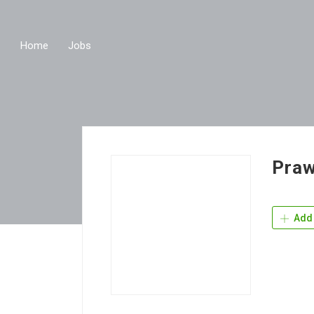
Home
Jobs
Praw
Add 