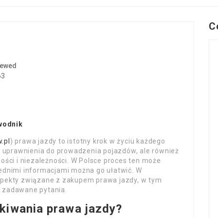
C
iewed
63
wodnik
.pl
) prawa jazdy to istotny krok w życiu każdego
e uprawnienia do prowadzenia pojazdów, ale również
ości i niezależności. W Polsce proces ten może
ednimi informacjami można go ułatwić. W
spekty związane z zakupem prawa jazdy, w tym
 zadawane pytania.
kiwania prawa jazdy?