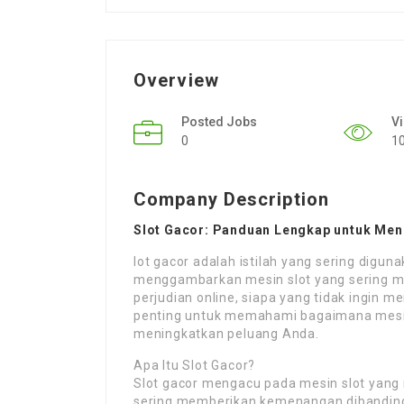
Overview
Posted Jobs
V
0
1
Company Description
Slot Gacor: Panduan Lengkap untuk Me
lot gacor adalah istilah yang sering digun
menggambarkan mesin slot yang sering 
perjudian online, siapa yang tidak ingin 
penting untuk memahami bagaimana mesin 
meningkatkan peluang Anda.
Apa Itu Slot Gacor?
Slot gacor mengacu pada mesin slot yang 
sering memberikan kemenangan dibandingka