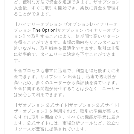
ど、便利な方法で資金を追加できます。ザオプション
入金後、すぐに取引を開始でき、柔軟に資金を管理す
ることができます。
【バイナリーオプション ザオプション|バイナリーオ
プション
The Option
|ザオプション バイナリーオプシ
ョン】で取引することにより、短期間で高いリターン
を得ることができます。市場の動向をリアルタイムで
追いながら、取引戦略を最適化できます。取引は非常
に効率的で、タイムリーに決定を下すことができま
す。
出金プロセスも非常に迅速で、利益を得た後すぐに出
金できます。ザオプション 出金は、迅速で透明性が
高いため、多くのユーザーから高評価を得ています。
出金に関する問題が発生することは少なく、ユーザー
は安心して利用できます。
【ザオプション 公式サイト|ザオプション公式サイト|
ザ・オプション】を利用すれば、取引の準備が整った
らすぐに取引を開始でき、すべての機能が手元に届き
ます。公式サイトには、市場分析ツールなど、役立つ
リソースが豊富に提供されています。