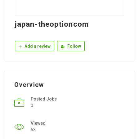
japan-theoptioncom
Add a review
Follow
Overview
Posted Jobs
0
Viewed
53