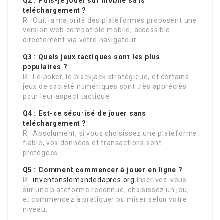
Q2 : Puis-je jouer sur mobile sans
téléchargement ?
R : Oui, la majorité des plateformes proposent une
version web compatible mobile, accessible
directement via votre navigateur.
Q3 : Quels jeux tactiques sont les plus
populaires ?
R : Le poker, le blackjack stratégique, et certains
jeux de société numériques sont très appréciés
pour leur aspect tactique.
Q4 : Est-ce sécurisé de jouer sans
téléchargement ?
R : Absolument, si vous choisissez une plateforme
fiable, vos données et transactions sont
protégées.
Q5 : Comment commencer à jouer en ligne ?
R :
inventonslemondedapres.org
Inscrivez-vous
sur une plateforme reconnue, choisissez un jeu,
et commencez à pratiquer ou miser selon votre
niveau.