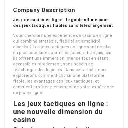
Company Description
Jeux de casino en ligne : le guide ultime pour
des jeux tactiques fiables sans téléchargement
Vous cherchez une expérience de casino en ligne
qui combine stratégie, fiabilité et simplicité
d’accès ? Les jeux tactiques en ligne sont de plus
en plus populaires parmi les joueurs français, car
ils offrent une immersion intense tout en étant
accessibles rapidement, sans besoin de
télécharger des logiciels. Dans cet article, nous
explorerons comment choisir une plateforme
fiable, les avantages des jeux tactiques, et
comment profiter pleinement de votre expérience
de jeu en ligne.
Les jeux tactiques en ligne :
une nouvelle dimension du
casino