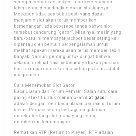
sering memberikan jackpot atau kemenangan
lebih sering dibandingkan mesin slot lainnya.
Meskipun tidak ada bukti pasti yang dapat
menjamin slot akan terus memberikan
kemenangan, ada beberapa tanda bahwa slot
tersebut cenderung “gacor”. Misalnya, mesin yang
baru-baru ini membayar jackpot besar sering kali
dipantau oleh pemain berpengalaman untuk
melihat apakah mereka akan terus memberi lebih
banyak. Namun, penting untuk diingat bahwa
sekadar melihat hasil sebelumnya bukan jaminan
hasil di masa depan karena setiap putaran adalah
independen.
Cara Menemukan Slot Gacor
Baca Ulasan dan Forum Pemain: Salah satu cara
paling efektif untuk menemukan
slot gacor
adalah dengan membaca ulasan pemain di forum
online. Pemain sering berbagi pengalaman
mereka tentang slot mana yang sering
memberikan kemenangan.
Perhatikan RTP (Return to Player): RTP adalah