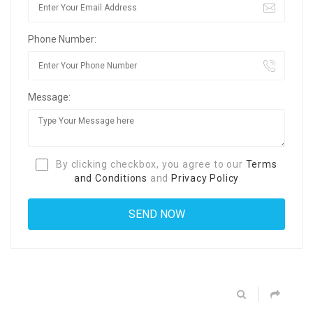
Phone Number:
Message:
By clicking checkbox, you agree to our
Terms
and Conditions
and
Privacy Policy