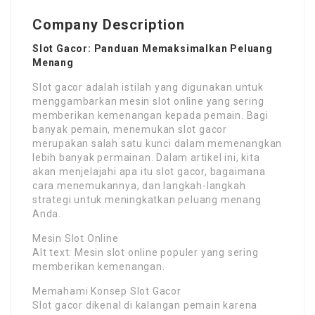
Company Description
Slot Gacor: Panduan Memaksimalkan Peluang
Menang
Slot gacor adalah istilah yang digunakan untuk
menggambarkan mesin slot online yang sering
memberikan kemenangan kepada pemain. Bagi
banyak pemain, menemukan slot gacor
merupakan salah satu kunci dalam memenangkan
lebih banyak permainan. Dalam artikel ini, kita
akan menjelajahi apa itu slot gacor, bagaimana
cara menemukannya, dan langkah-langkah
strategi untuk meningkatkan peluang menang
Anda.
Mesin Slot Online
Alt text: Mesin slot online populer yang sering
memberikan kemenangan.
Memahami Konsep Slot Gacor
Slot gacor dikenal di kalangan pemain karena