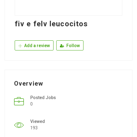
fiv e felv leucocitos
Add a review
Follow
Overview
Posted Jobs
0
Viewed
193