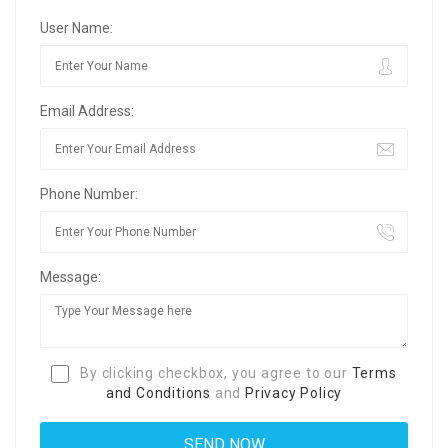
User Name:
Email Address:
Phone Number:
Message:
By clicking checkbox, you agree to our
Terms
and Conditions
and
Privacy Policy