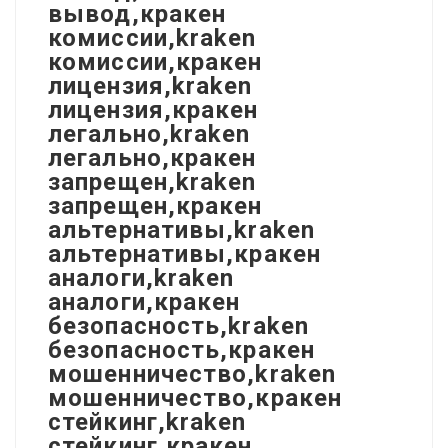
вывод,кракен
комиссии,kraken
комиссии,кракен
лицензия,kraken
лицензия,кракен
легально,kraken
легально,кракен
запрещен,kraken
запрещен,кракен
альтернативы,kraken
альтернативы,кракен
аналоги,kraken
аналоги,кракен
безопасность,kraken
безопасность,кракен
мошенничество,kraken
мошенничество,кракен
стейкинг,kraken
стейкинг,кракен