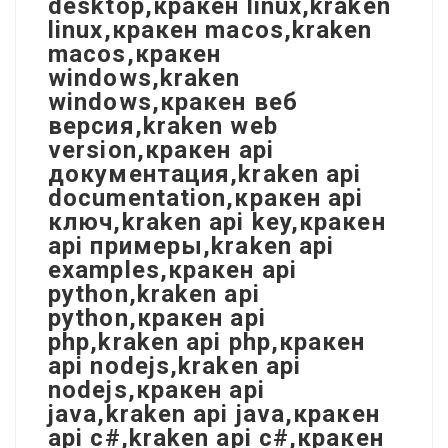
desktop,кракен linux,kraken
linux,кракен macos,kraken
macos,кракен
windows,kraken
windows,кракен веб
версия,kraken web
version,кракен api
документация,kraken api
documentation,кракен api
ключ,kraken api key,кракен
api примеры,kraken api
examples,кракен api
python,kraken api
python,кракен api
php,kraken api php,кракен
api nodejs,kraken api
nodejs,кракен api
java,kraken api java,кракен
api c#,kraken api c#,кракен