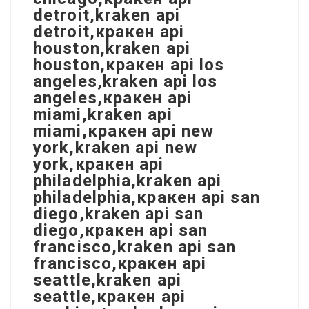
detroit,kraken api
detroit,кракен api
houston,kraken api
houston,кракен api los
angeles,kraken api los
angeles,кракен api
miami,kraken api
miami,кракен api new
york,kraken api new
york,кракен api
philadelphia,kraken api
philadelphia,кракен api san
diego,kraken api san
diego,кракен api san
francisco,kraken api san
francisco,кракен api
seattle,kraken api
seattle,кракен api