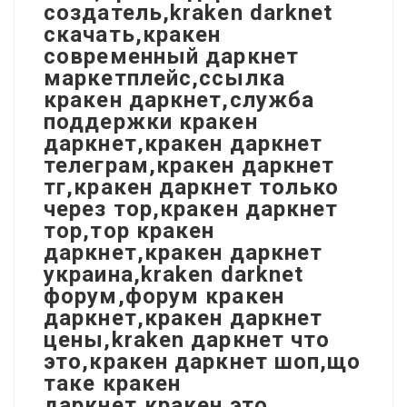
создатель,kraken darknet
скачать,кракен
современный даркнет
маркетплейс,ссылка
кракен даркнет,служба
поддержки кракен
даркнет,кракен даркнет
телеграм,кракен даркнет
тг,кракен даркнет только
через тор,кракен даркнет
тор,тор кракен
даркнет,кракен даркнет
украина,kraken darknet
форум,форум кракен
даркнет,кракен даркнет
цены,kraken даркнет что
это,кракен даркнет шоп,що
таке кракен
даркнет,кракен это