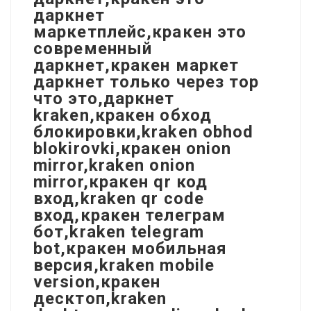
даркнет
маркетплейс,кракен это
современный
даркнет,кракен маркет
даркнет только через тор
что это,даркнет
kraken,кракен обход
блокировки,kraken obhod
blokirovki,кракен onion
mirror,kraken onion
mirror,кракен qr код
вход,kraken qr code
вход,кракен телеграм
бот,kraken telegram
bot,кракен мобильная
версия,kraken mobile
version,кракен
десктоп,kraken