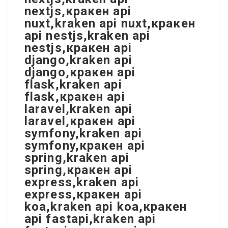
nextjs,кракен api
nuxt,kraken api nuxt,кракен
api nestjs,kraken api
nestjs,кракен api
django,kraken api
django,кракен api
flask,kraken api
flask,кракен api
laravel,kraken api
laravel,кракен api
symfony,kraken api
symfony,кракен api
spring,kraken api
spring,кракен api
express,kraken api
express,кракен api
koa,kraken api koa,кракен
api fastapi,kraken api