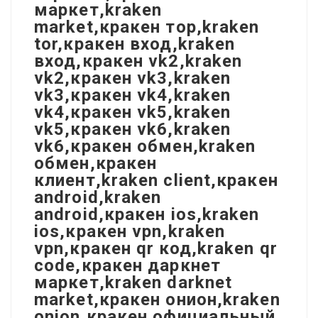
маркет,kraken
market,кракен тор,kraken
tor,кракен вход,kraken
вход,кракен vk2,kraken
vk2,кракен vk3,kraken
vk3,кракен vk4,kraken
vk4,кракен vk5,kraken
vk5,кракен vk6,kraken
vk6,кракен обмен,kraken
обмен,кракен
клиент,kraken client,кракен
android,kraken
android,кракен ios,kraken
ios,кракен vpn,kraken
vpn,кракен qr код,kraken qr
code,кракен даркнет
маркет,kraken darknet
market,кракен онион,kraken
onion,кракен официальный