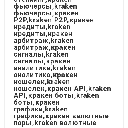
фьючерсы,kraken
фьючерсы,кракен
P2P,kraken P2P,кракен
кредиты,kraken
кредиты,кракен
арбитраж,kraken
арбитраж,кракен
сигналы,kraken
сигналы,кракен
аналитика,kraken
аналитика,кракен
кошелек,kraken
кошелек,кракен API,kraken
API,кракен боты,kraken
боты,кракен
графики,kraken
графики,кракен валютные
пары,kraken валютные