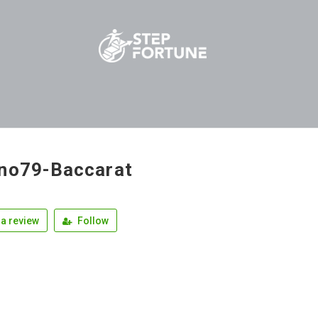
no79-Baccarat
a review
Follow