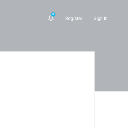
0
Register
Sign In