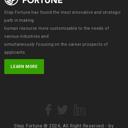
Step Fortune has found the most innovative and strategic
path in making
human resource more customizable to the needs of
various industries and
simultaneously focusing on the career prospects of
applicants.
LEARN MORE
Step Fortune © 2024, All Right Reserved - by