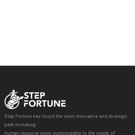
Step Fortune has found the most innovative and strategic
path in making
human resource more customizable to the needs of