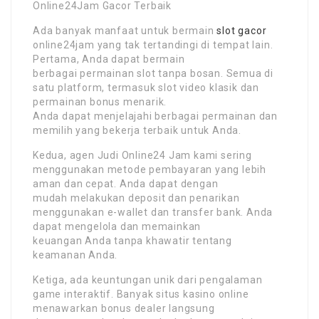
Online24Jam Gacor Terbaik
Ada banyak manfaat untuk bermain
slot gacor
online24jam yang tak tertandingi di tempat lain.
Pertama, Anda dapat bermain
berbagai permainan slot tanpa bosan. Semua di
satu platform, termasuk slot video klasik dan
permainan bonus menarik.
Anda dapat menjelajahi berbagai permainan dan
memilih yang bekerja terbaik untuk Anda.
Kedua, agen Judi Online24 Jam kami sering
menggunakan metode pembayaran yang lebih
aman dan cepat. Anda dapat dengan
mudah melakukan deposit dan penarikan
menggunakan e-wallet dan transfer bank. Anda
dapat mengelola dan memainkan
keuangan Anda tanpa khawatir tentang
keamanan Anda.
Ketiga, ada keuntungan unik dari pengalaman
game interaktif. Banyak situs kasino online
menawarkan bonus dealer langsung