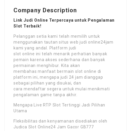
Company Description
Link Judi Online Terpercaya untuk Pengalaman
Slot Terbaik!
Pelanggan setia kami telah memilih untuk
menggunakan tautan situs web judi online24jam
kami yang andal. Platform judi
slot online ini telah menarik perhatian banyak
pemain karena akses sederhana dan banyak
permainan menghibur. Kita akan
membahas manfaat bermain slot online di
platform ini, mengapa judi 24 jam dianggap
sebagai pilihan yang disukai, dan
cara mendaftar segera untuk mulai menikmati
pengalaman game tanpa akhir.
Mengapa Live RTP Slot Tertinggi Jadi Pilihan
Utama
Fleksibilitas dan kenyamanan disediakan oleh
Judica Slot Online24 Jam Gacor GB777