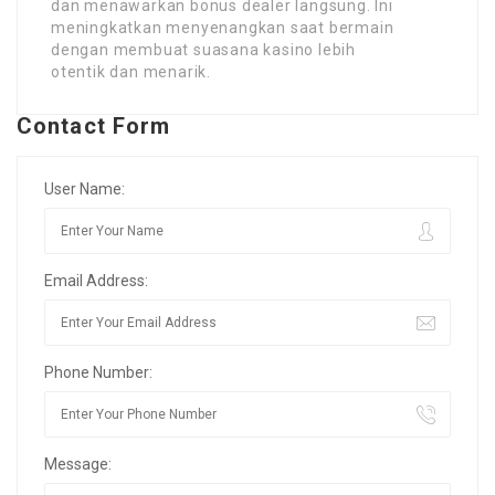
dan menawarkan bonus dealer langsung. Ini
meningkatkan menyenangkan saat bermain
dengan membuat suasana kasino lebih
otentik dan menarik.
Contact Form
User Name:
Email Address:
Phone Number:
Message: