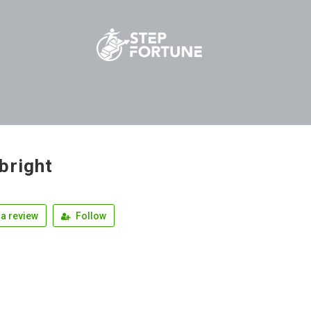
bright
a review
Follow