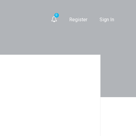
0
Register
Sign In