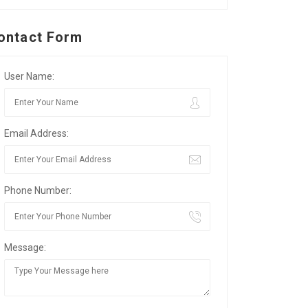
ontact Form
User Name:
Email Address:
Phone Number:
Message: