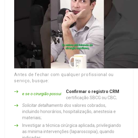
Antes de fechar com qualquer profissional ou
serviço, busque:
Confirmar o registro CRM
e se o cirurgião possui
certificação SBCG ou CBC;
Solicitar detalhamento dos
valores cobrados,
incluindo honorários, hospitalização, anestesia e
materiais;
Investigar a técnica cirúrgica aplicada, privilegiando
as minima intervenções (laparoscopia), quando
indicadas;