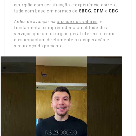
cirurgião com certificação e experiência correta,
tudo com base em normas do
SBCG
,
CFM
e
CBC
.
Antes de avançar na
análise dos valores,
é
fundamental compreender a amplitude dos
serviços que um cirurgião geral oferece e como
eles impactam diretamente a recuperação e
segurança do paciente.