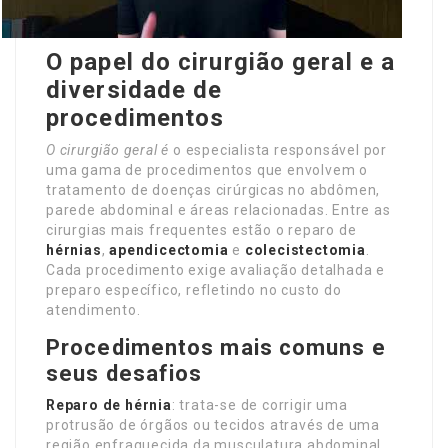
O papel do cirurgião geral e a
diversidade de
procedimentos
O cirurgião geral é
o especialista responsável por
uma gama de procedimentos que envolvem o
tratamento de doenças cirúrgicas no abdômen,
parede abdominal e áreas relacionadas. Entre as
cirurgias mais frequentes estão o reparo de
hérnias
,
apendicectomia
e
colecistectomia
.
Cada procedimento exige avaliação detalhada e
preparo específico, refletindo no custo do
atendimento.
Procedimentos mais comuns e
seus desafios
Reparo de hérnia
: trata-se de corrigir uma
protrusão de órgãos ou tecidos através de uma
região enfraquecida da musculatura abdominal.