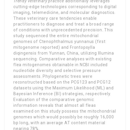
Trendy veterinary practice
additionally leverages
cutting-edge technologies corresponding to digital
imaging, telemedicine, and molecular diagnostics.
These veterinary care tendencies enable
practitioners to diagnose and treat a broad range
of conditions with unprecedented precision. This
study sequenced the entire mitochondrial
genomes of Ctenophthalmus yunnanus (first
mitogenome reported) and Frontopsylla
diqingensis from Yunnan, China, utilizing Illumina
sequencing. Comparative analyses with existing
flea mitogenomes obtainable in NCBI included
nucleotide diversity and selective pressure
assessments. Phylogenetic trees were
reconstructed based on the PCG123 and PCG12
datasets using the Maximum Likelihood (ML) and
Bayesian Inference (BI) strategies, respectively.
Evaluation of the comparative genomic
information reveals that almost all fleas
examined on this study possess the mitochondrial
genomes which would possibly be roughly 16,000
bp long, with an average AT content material
nearing 78%.