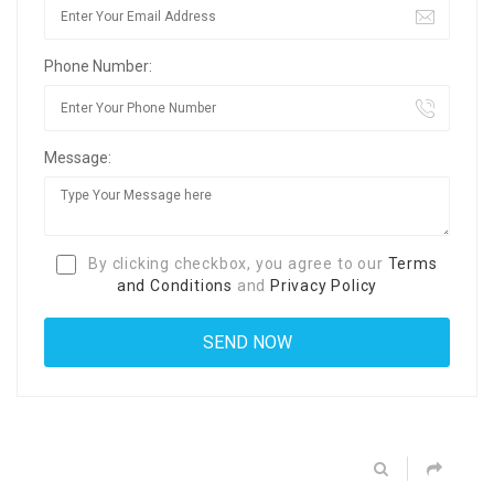
Phone Number:
Message:
By clicking checkbox, you agree to our
Terms
and Conditions
and
Privacy Policy