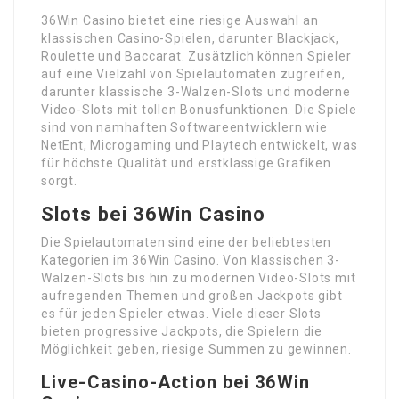
36Win Casino bietet eine riesige Auswahl an
klassischen Casino-Spielen, darunter Blackjack,
Roulette und Baccarat. Zusätzlich können Spieler
auf eine Vielzahl von Spielautomaten zugreifen,
darunter klassische 3-Walzen-Slots und moderne
Video-Slots mit tollen Bonusfunktionen. Die Spiele
sind von namhaften Softwareentwicklern wie
NetEnt, Microgaming und Playtech entwickelt, was
für höchste Qualität und erstklassige Grafiken
sorgt.
Slots bei 36Win Casino
Die Spielautomaten sind eine der beliebtesten
Kategorien im 36Win Casino. Von klassischen 3-
Walzen-Slots bis hin zu modernen Video-Slots mit
aufregenden Themen und großen Jackpots gibt
es für jeden Spieler etwas. Viele dieser Slots
bieten progressive Jackpots, die Spielern die
Möglichkeit geben, riesige Summen zu gewinnen.
Live-Casino-Action bei 36Win