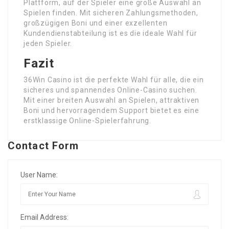
Plattform, auf der Spieler eine große Auswahl an
Spielen finden. Mit sicheren Zahlungsmethoden,
großzügigen Boni und einer exzellenten
Kundendienstabteilung ist es die ideale Wahl für
jeden Spieler.
Fazit
36Win Casino ist die perfekte Wahl für alle, die ein
sicheres und spannendes Online-Casino suchen.
Mit einer breiten Auswahl an Spielen, attraktiven
Boni und hervorragendem Support bietet es eine
erstklassige Online-Spielerfahrung.
Contact Form
User Name:
Email Address: