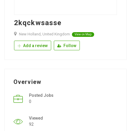
2kqckwsasse
New Holland, United Kingdom
View on Map
Add a review
Follow
Overview
Posted Jobs
0
Viewed
92