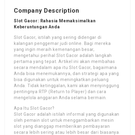
Company Description
Slot Gacor: Rahasia Memaksimalkan
Keberuntungan Anda
Slot Gacor, istilah yang sering didengar di
kalangan penggemar judi online. Bagi mereka
yang ingin meraih kemenangan besar,
mengetahui perihal Slot Gacor adalah langkah
pertama yang tepat. Artikel ini akan membahas
secara mendalam apa itu Slot Gacor, bagaimana
Anda bisa menemukannya, dan strategi apa yang
bisa digunakan untuk meningkatkan peluang
Anda. Tidak ketinggalan, kami akan menyinggung
pentingnya RTP (Return to Player) dan cara
mengelola anggaran Anda selama bermain.
Apa Itu Slot Gacor?
Slot Gacor adalah istilah informal yang digunakan
oleh pemain slot untuk menggambarkan mesin
slot yang dianggap memberikan pembayaran
secara lebih sering atau lebih besar dari biasanya.