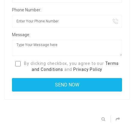
Phone Number:
Message:
By clicking checkbox, you agree to our
Terms
and Conditions
and
Privacy Policy