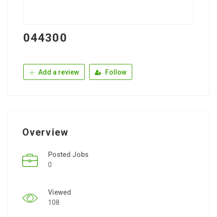
044300
Add a review
Follow
Overview
Posted Jobs
0
Viewed
108