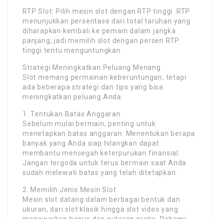
RTP Slot: Pilih mesin slot dengan RTP tinggi. RTP
menunjukkan persentase dari total taruhan yang
diharapkan kembali ke pemain dalam jangka
panjang, jadi memilih slot dengan persen RTP
tinggi tentu menguntungkan.
Strategi Meningkatkan Peluang Menang
Slot memang permainan keberuntungan, tetapi
ada beberapa strategi dan tips yang bisa
meningkatkan peluang Anda:
1. Tentukan Batas Anggaran
Sebelum mulai bermain, penting untuk
menetapkan batas anggaran. Menentukan berapa
banyak yang Anda siap hilangkan dapat
membantu mencegah keterpurukan finansial.
Jangan tergoda untuk terus bermain saat Anda
sudah melewati batas yang telah ditetapkan.
2. Memilih Jenis Mesin Slot
Mesin slot datang dalam berbagai bentuk dan
ukuran, dari slot klasik hingga slot video yang
menawarkan bonus dan putaran gratis. Pahami