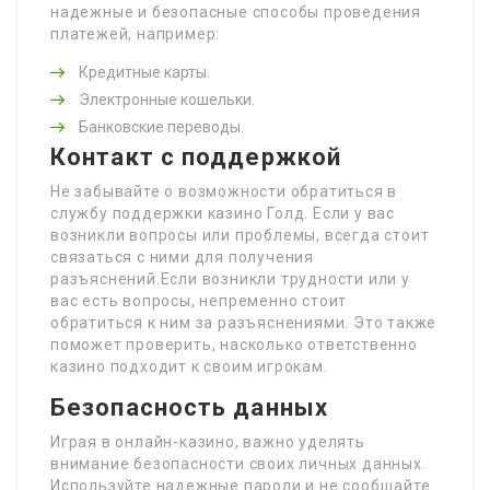
надежные и безопасные способы проведения
платежей, например:
Кредитные карты.
Электронные кошельки.
Банковские переводы.
Контакт с поддержкой
Не забывайте о возможности обратиться в
службу поддержки казино Голд. Если у вас
возникли вопросы или проблемы, всегда стоит
связаться с ними для получения
разъяснений.Если возникли трудности или у
вас есть вопросы, непременно стоит
обратиться к ним за разъяснениями. Это также
поможет проверить, насколько ответственно
казино подходит к своим игрокам.
Безопасность данных
Играя в онлайн-казино, важно уделять
внимание безопасности своих личных данных.
Используйте надежные пароли и не сообщайте