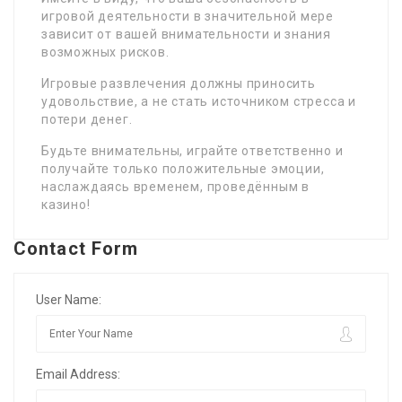
игровой деятельности в значительной мере
зависит от вашей внимательности и знания
возможных рисков.
Игровые развлечения должны приносить
удовольствие, а не стать источником стресса и
потери денег.
Будьте внимательны, играйте ответственно и
получайте только положительные эмоции,
наслаждаясь временем, проведённым в
казино!
Contact Form
User Name:
Email Address: