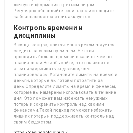
личную информацию третьим лицам.
Регулярно обновляйте свои пароли и следите
за безопасностью своих аккаунтов.
Контроль времени и
дисциплины
В конце концов, настоятельно рекомендуется
следить за своим временем. Не стоит
проводить больше времени в казино, чем вы
планировали.Не забывайте, что в казино не
стоит задерживаться дольше, чем
планировалось. Установите лимиты на время и
деньги, которые вы готовы потратить за
день.Определите лимиты на время и финансы,
которые вы намерены использовать в течение
дня. Это поможет вам избежать ненужных
потерь и сохранить контроль над своими
финансами.Такой подход поможет избежать
лишних потерь и поддерживать контроль над
своим бюджетом.
https://casinogoldlove.ru/