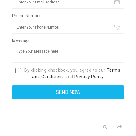
Phone Number:
Message:
By clicking checkbox, you agree to our
Terms
and Conditions
and
Privacy Policy