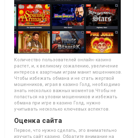
Количество пользователей онлайн-казино
растет, и, к великому сожалению, увеличение
интереса к азартным играм манит мошенников.
Чтобы избежать обмана и не стать жертвой
мошенников, играя в казино Голд, необходимо
знать несколько важных моментов.Чтобы не
попасться на уловки мошенников и избежать
обмана при игре в казино Голд, нужно
учитывать несколько ключевых аспектов.
Оценка сайта
Первое, что нужно сделать, это внимательно
изучить сайт казино. Обратите внимание на