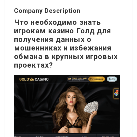
Company Description
Что необходимо знать
игрокам казино Голд для
получения данных о
мошенниках и избежания
обмана в крупных игровых
проектах?