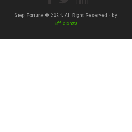
Step Fortune © 2024, All Right Reserved - by
Efficienza