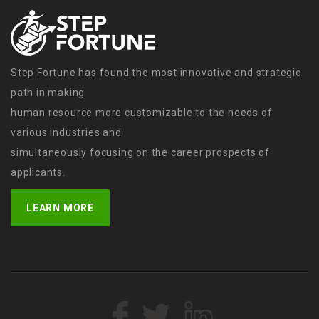
Step Fortune has found the most innovative and strategic
path in making
human resource more customizable to the needs of
various industries and
simultaneously focusing on the career prospects of
applicants.
LEARN MORE