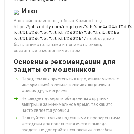
Итог
В онлайн-казино, подобных Казино Голд,
https://jobs.ediify.com/employer/%d0%be%d0%bd%d
%d0%ba%d0%b0%d0%b7%d0%b8%d0%bd%d0%be-
%d0%b3%d0%be%d0%bb%d0%b4/
необходимо
быть внимательными и понимать риски,
связанные с мошенничеством.
Основные рекомендации для
защиты от мошенников
Перед тем как приступить к игре, ознакомьтесь с
информацией о казино, включая лицензии и
мнения других игроков.
Не следует доверять обещаниям о крупных
выигрыше за минимальное время, так как это
часто является уловкой.
Пользуйтесь только надежными и проверенными
методами для пополнения счета и вывода
средств, не доверяйте незнакомым способам.