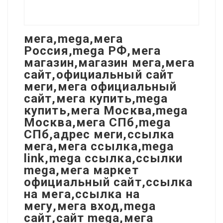
мега,mega,мега
Россия,mega РФ,мега
магазин,магазин мега,мега
сайт,официальный сайт
меги,мега официальный
сайт,мега купить,mega
купить,мега Москва,mega
Москва,мега СПб,mega
СПб,адрес меги,ссылка
мега,мега ссылка,mega
link,mega ссылка,ссылки
mega,мега маркет
официальный сайт,ссылка
на мега,ссылка на
мегу,мега вход,mega
сайт,сайт mega,мега