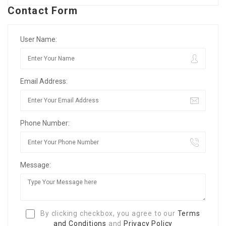
Contact Form
User Name:
Email Address:
Phone Number:
Message:
By clicking checkbox, you agree to our
Terms
and Conditions
and
Privacy Policy