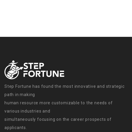
Step Fortune has found the most innovative and strategic
path in making
human resource more customizable to the needs of
various industries and
simultaneously focusing on the career prospects of
applicants.