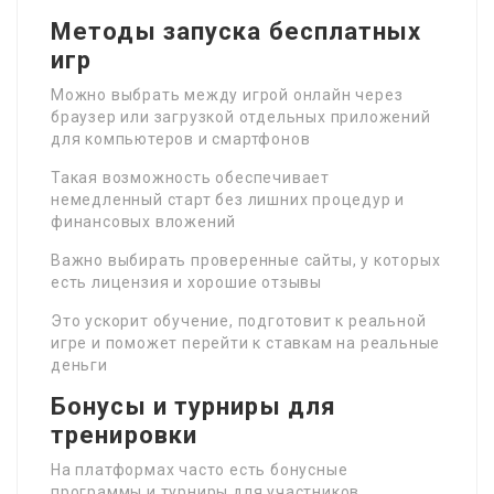
Методы запуска бесплатных
игр
Можно выбрать между игрой онлайн через
браузер или загрузкой отдельных приложений
для компьютеров и смартфонов
Такая возможность обеспечивает
немедленный старт без лишних процедур и
финансовых вложений
Важно выбирать проверенные сайты, у которых
есть лицензия и хорошие отзывы
Это ускорит обучение, подготовит к реальной
игре и поможет перейти к ставкам на реальные
деньги
Бонусы и турниры для
тренировки
На платформах часто есть бонусные
программы и турниры для участников