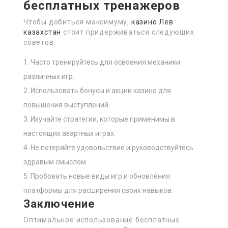
бесплатных тренажеров
Чтобы добиться максимуму,
казино Лев
казахстан
стоит придерживаться следующих
советов:
Часто тренируйтесь для освоения механики
различных игр.
Использовать бонусы и акции казино для
повышения выступлений.
Изучайте стратегии, которые применимы в
настоящих азартных играх.
Не потеряйте удовольствие и руководствуйтесь
здравым смыслом.
Пробовать новые виды игр и обновления
платформы для расширения своих навыков.
Заключение
Оптимальное использование бесплатных