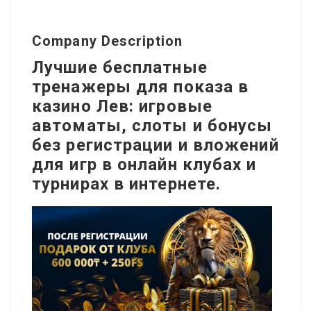
Company Description
Лучшие бесплатные
тренажеры для показа в
казино Лев: игровые
автоматы, слоты и бонусы
без регистрации и вложений
для игр в онлайн клубах и
турнирах в интернете.