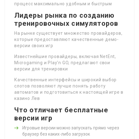
процесс максимально удобным и быстрым
Лидеры рынка по созданию
тренировочных симуляторов
На рынке существует множество провайдеров,
которые предоставляют качественные демо-
версии своих игр
Известнейшие провайдеры, включая NetEnt,
Microgaming и Play’n GO, предлагают свои
версии для тренировки
Качественные интерфейсы и широкий выбор
слотов позволяют лучше понять работу
автоматов и подготовиться к настоящей игре в
казино Лев
Что отличает бесплатные
версии игр
Игровые версии можно запускать прямо через
браузер без каких-либо загрузок