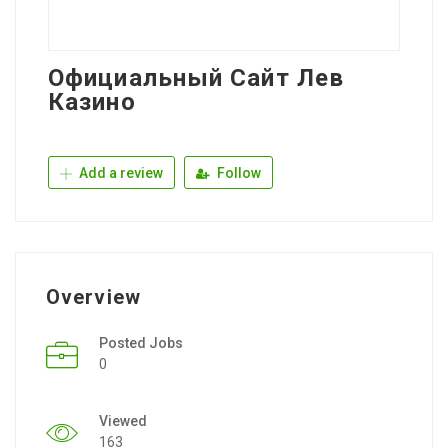
Официальный Сайт Лев
Казино
Add a review
Follow
Overview
Posted Jobs
0
Viewed
163