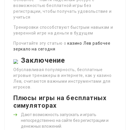
возможностью бесплатной игры без
регистрации, чтобы получать удовольствие и
учиться
Тренировки способствуют быстрым навыкам и
уверенной игре на деньги в будущем
Прочитайте эту статью о
казино Лев рабочее
зеркало на сегодня
Заключение
Обуславливая популярность, бесплатные
игровые тренажеры в интернете, как у казино
Лев, считаются важными инструментами для
игроков.
Плюсы игры на бесплатных
симуляторах
Дают возможность запускать и играть
непосредственно на сайте без регистрации и
денежных вложений.