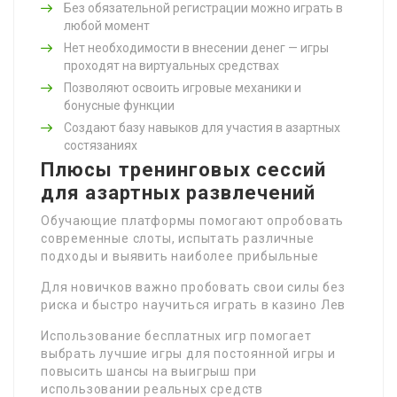
Без обязательной регистрации можно играть в
любой момент
Нет необходимости в внесении денег — игры
проходят на виртуальных средствах
Позволяют освоить игровые механики и
бонусные функции
Создают базу навыков для участия в азартных
состязаниях
Плюсы тренинговых сессий
для азартных развлечений
Обучающие платформы помогают опробовать
современные слоты, испытать различные
подходы и выявить наиболее прибыльные
Для новичков важно пробовать свои силы без
риска и быстро научиться играть в казино Лев
Использование бесплатных игр помогает
выбрать лучшие игры для постоянной игры и
повысить шансы на выигрыш при
использовании реальных средств